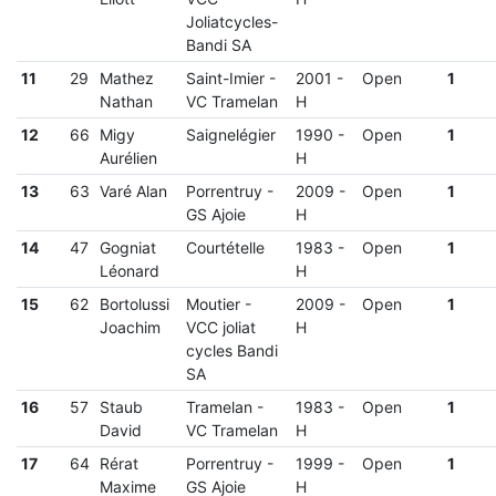
Joliatcycles-
Bandi SA
11
29
Mathez
Saint-Imier
-
2001
-
Open
1
Nathan
VC Tramelan
H
12
66
Migy
Saignelégier
1990
-
Open
1
Aurélien
H
13
63
Varé Alan
Porrentruy
-
2009
-
Open
1
GS Ajoie
H
14
47
Gogniat
Courtételle
1983
-
Open
1
Léonard
H
15
62
Bortolussi
Moutier
-
2009
-
Open
1
Joachim
VCC joliat
H
cycles Bandi
SA
16
57
Staub
Tramelan
-
1983
-
Open
1
David
VC Tramelan
H
17
64
Rérat
Porrentruy
-
1999
-
Open
1
Maxime
GS Ajoie
H