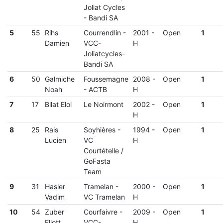
Joliat Cycles
- Bandi SA
5
55
Rihs
Courrendlin
-
2001
-
Open
1
Damien
VCC-
H
Joliatcycles-
Bandi SA
6
50
Galmiche
Foussemagne
2008
-
Open
1
Noah
-
ACTB
H
7
17
Bilat Eloi
Le Noirmont
2002
-
Open
1
H
8
25
Rais
Soyhières
-
1994
-
Open
1
Lucien
VC
H
Courtételle /
GoFasta
Team
9
31
Hasler
Tramelan
-
2000
-
Open
1
Vadim
VC Tramelan
H
10
54
Zuber
Courfaivre
-
2009
-
Open
1
Eliott
VCC-
H