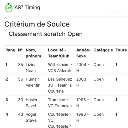
AR² Timing
Critérium de Soulce
Classement scratch Open
Rang
N°
Nom,
Localité -
Année-
Catégorie
Tours
prénom
Team/Club
Sexe
1
35
Lizier
Wittelsheim
-
2004
-
Open
1
Noan
VCS Altkirch
H
2
56
Humair
Les Genevez
2003
-
Open
1
Valentin
JU
-
Team la
H
Courtine
3
30
Hasler
Tramelan
-
1998
-
Open
1
Pavel
VC Tramelan
H
4
43
Vogel
Courtételle
-
1996
-
Open
1
Steve
VC
H
Courtételle /