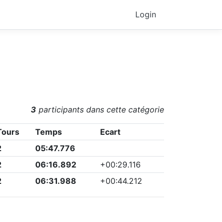
Login
3
participants dans cette catégorie
Tours
Temps
Ecart
2
05:47.776
2
06:16.892
+
00:29.116
2
06:31.988
+
00:44.212