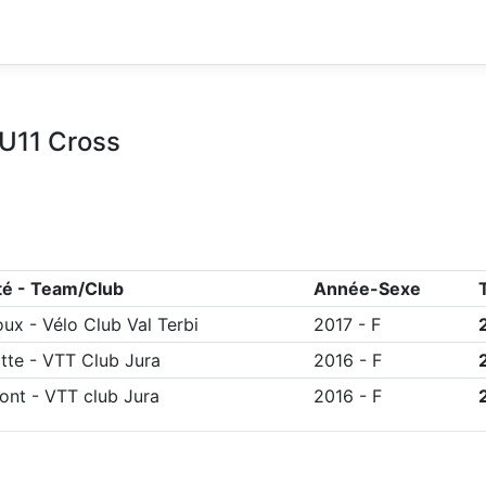
 U11 Cross
té - Team/Club
Année-Sexe
oux
-
Vélo Club Val Terbi
2017
-
F
itte
-
VTT Club Jura
2016
-
F
ont
-
VTT club Jura
2016
-
F