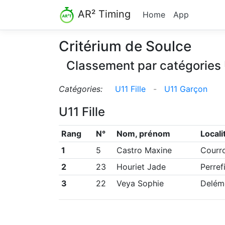
AR² Timing
Home
App
Critérium de Soulce
Classement par catégories
Catégories:
U11 Fille
-
U11 Garçon
U11 Fille
Rang
N°
Nom, prénom
Locali
1
5
Castro Maxine
Courr
2
23
Houriet Jade
Perref
3
22
Veya Sophie
Delém