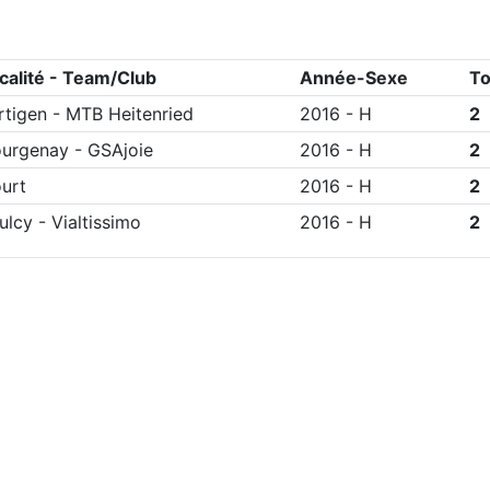
calité - Team/Club
Année-Sexe
To
rtigen
-
MTB Heitenried
2016
-
H
2
urgenay
-
GSAjoie
2016
-
H
2
urt
2016
-
H
2
ulcy
-
Vialtissimo
2016
-
H
2