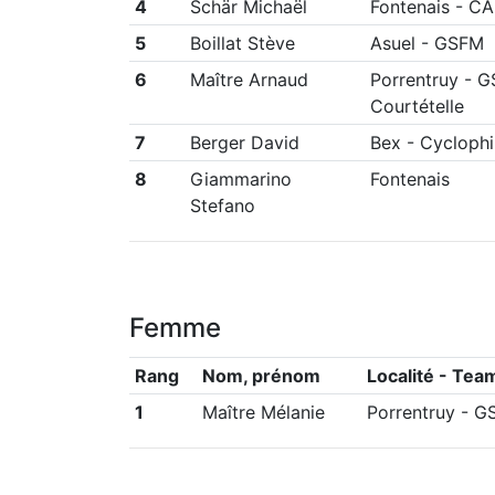
4
Schär Michaël
Fontenais
-
CA
5
Boillat Stève
Asuel
-
GSFM
6
Maître Arnaud
Porrentruy
-
G
Courtételle
7
Berger David
Bex
-
Cyclophi
8
Giammarino
Fontenais
Stefano
Femme
Rang
Nom, prénom
Localité - Tea
1
Maître Mélanie
Porrentruy
-
GS