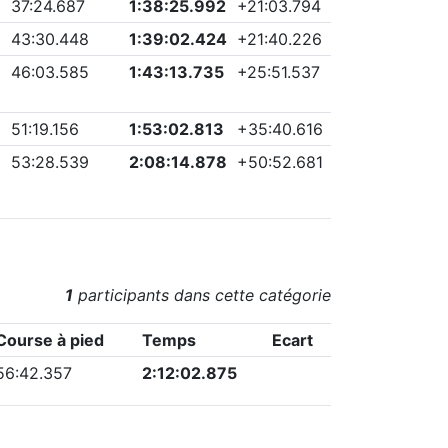
37:24.687
1:38:25.992
+
21:03.794
2
43:30.448
1:39:02.424
+
21:40.226
46:03.585
1:43:13.735
+
25:51.537
51:19.156
1:53:02.813
+
35:40.616
3
53:28.539
2:08:14.878
+
50:52.681
1
participants dans cette catégorie
Course à pied
Temps
Ecart
56:42.357
2:12:02.875