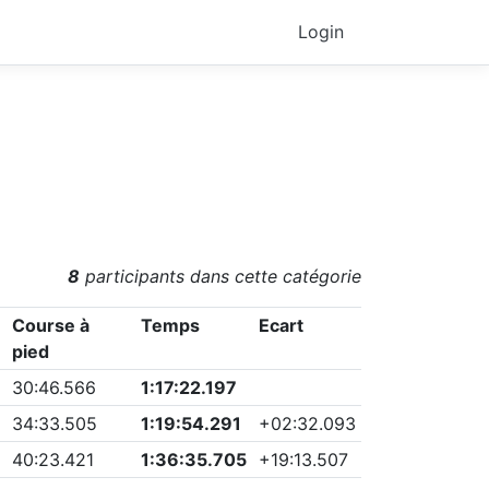
Login
8
participants dans cette catégorie
Course à
Temps
Ecart
pied
30:46.566
1:17:22.197
34:33.505
1:19:54.291
+
02:32.093
40:23.421
1:36:35.705
+
19:13.507