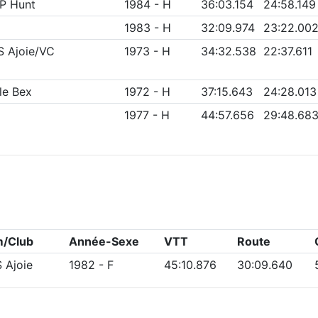
P Hunt
1984
-
H
36:03.154
24:58.149
1983
-
H
32:09.974
23:22.00
S Ajoie/VC
1973
-
H
34:32.538
22:37.611
le Bex
1972
-
H
37:15.643
24:28.013
1977
-
H
44:57.656
29:48.68
m/Club
Année-Sexe
VTT
Route
 Ajoie
1982
-
F
45:10.876
30:09.640