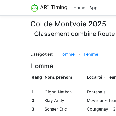
AR² Timing
Home
App
Col de Montvoie 2025
Classement combiné Route 
Catégories:
Homme
-
Femme
Homme
Rang
Nom, prénom
Localité - Te
1
Gigon Nathan
Fontenais
2
Kläy Andy
Movelier
-
Tea
3
Schaer Eric
Courgenay
-
G