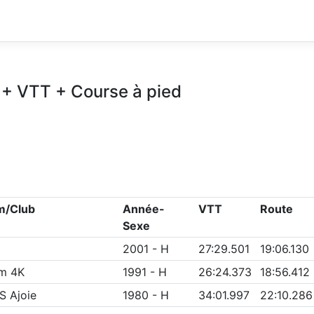
+ VTT + Course à pied
am/Club
Année-
VTT
Route
Sexe
2001
-
H
27:29.501
19:06.130
m 4K
1991
-
H
26:24.373
18:56.412
S Ajoie
1980
-
H
34:01.997
22:10.286