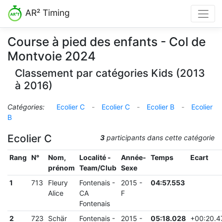
AR² Timing
Course à pied des enfants - Col de
Montvoie 2024
Classement par catégories Kids (2013
à 2016)
Catégories:
Ecolier C
-
Ecolier C
-
Ecolier B
-
Ecolier
B
Ecolier C
3
participants dans cette catégorie
Rang
N°
Nom,
Localité -
Année-
Temps
Ecart
prénom
Team/Club
Sexe
1
713
Fleury
Fontenais
-
2015
-
04:57.553
Alice
CA
F
Fontenais
2
723
Schär
Fontenais
-
2015
-
05:18.028
+
00:20.4