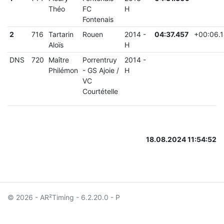
Théo
FC
H
Fontenais
2
716
Tartarin
Rouen
2014
-
04:37.457
+
00:06.
Aloïs
H
DNS
720
Maître
Porrentruy
2014
-
Philémon
-
GS Ajoie /
H
VC
Courtételle
18.08.2024 11:54:52
© 2026 - AR²Timing - 6.2.20.0
- P