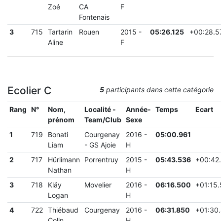
Zoé
CA
F
Fontenais
3
715
Tartarin
Rouen
2015
-
05:26.125
+
00:28.5
Aline
F
Ecolier C
5
participants dans cette catégorie
Rang
N°
Nom,
Localité -
Année-
Temps
Ecart
prénom
Team/Club
Sexe
1
719
Bonati
Courgenay
2016
-
05:00.961
Liam
-
GS Ajoie
H
2
717
Hürlimann
Porrentruy
2015
-
05:43.536
+
00:42
Nathan
H
3
718
Kläy
Movelier
2016
-
06:16.500
+
01:15
Logan
H
4
722
Thiébaud
Courgenay
2016
-
06:31.850
+
01:30
Colin
H