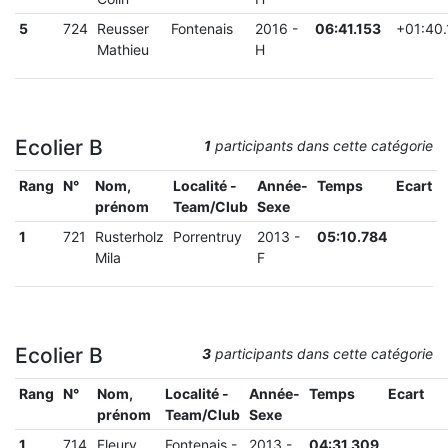
5
724
Reusser
Fontenais
2016
-
06:41.153
+
01:40
Mathieu
H
Ecolier B
1
participants dans cette catégorie
Rang
N°
Nom,
Localité -
Année-
Temps
Ecart
prénom
Team/Club
Sexe
1
721
Rusterholz
Porrentruy
2013
-
05:10.784
Mila
F
Ecolier B
3
participants dans cette catégorie
Rang
N°
Nom,
Localité -
Année-
Temps
Ecart
prénom
Team/Club
Sexe
1
714
Fleury
Fontenais
-
2013
-
04:31.309