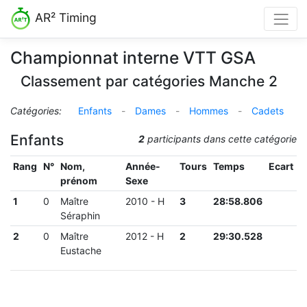
AR² Timing
Championnat interne VTT GSA
Classement par catégories Manche 2
Catégories:
Enfants
-
Dames
-
Hommes
-
Cadets
Enfants
2
participants dans cette catégorie
Rang
N°
Nom,
Année-
Tours
Temps
Ecart
prénom
Sexe
1
0
Maître
2010
-
H
3
28:58.806
Séraphin
2
0
Maître
2012
-
H
2
29:30.528
Eustache