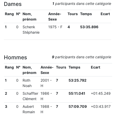
Dames
1
participants dans cette catégorie
Rang
N°
Nom,
Année-
Tours
Temps
Ecart
prénom
Sexe
1
0
Schenk
1975
-
F
4
53:35.896
Stéphanie
Hommes
9
participants dans cette catégorie
Rang
N°
Nom,
Année-
Tours
Temps
Ecart
prénom
Sexe
1
0
Roth
2001
-
7
53:25.792
Noah
H
2
0
Schaffter
1986
-
7
55:11.041
+
01:45.249
Clément
H
3
0
Aubert
1988
-
7
57:09.709
+
03:43.917
Romain
H