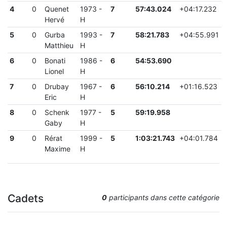
4
0
Quenet
1973
-
7
57:43.024
+
04:17.232
Hervé
H
5
0
Gurba
1993
-
7
58:21.783
+
04:55.991
Matthieu
H
6
0
Bonati
1986
-
6
54:53.690
Lionel
H
7
0
Drubay
1967
-
6
56:10.214
+
01:16.523
Eric
H
8
0
Schenk
1977
-
5
59:19.958
Gaby
H
9
0
Rérat
1999
-
5
1:03:21.743
+
04:01.784
Maxime
H
Cadets
0
participants dans cette catégorie