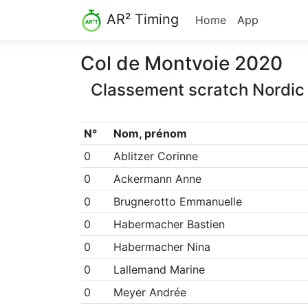
AR² Timing
Home
App
Col de Montvoie 2020
Classement scratch Nordic
N°
Nom, prénom
0
Ablitzer Corinne
0
Ackermann Anne
0
Brugnerotto Emmanuelle
0
Habermacher Bastien
0
Habermacher Nina
0
Lallemand Marine
0
Meyer Andrée