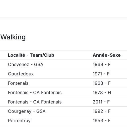
 Walking
Localité - Team/Club
Année-Sexe
Chevenez
-
GSA
1969
-
F
Courtedoux
1971
-
F
Fontenais
1968
-
F
Fontenais
-
CA Fontenais
1978
-
H
Fontenais
-
CA Fontenais
2011
-
F
Courgenay
-
GSA
1992
-
F
Porrentruy
1953
-
F