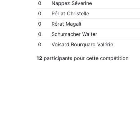
0
Nappez Séverine
0
Périat Christelle
0
Rérat Magali
0
Schumacher Walter
0
Voisard Bourquard Valérie
12
participants pour cette compétition